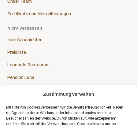
Unser Team
Zertifikate und Akkreditierungen
Nicht verpassen
eure Geschichten
Preisliste
Leonardo Restaurant
Pension Luna
Zustimmung verwalten
Mit Hilfe von Cookies verbessern wir die Benutzerfreundlichkeit, bieten
Das Sanatorium Helios ist Partner aller Krankenkassen:
maßgeschneiderte Werbung oder Inhalte und analysieren die
Besucherzahlen der Website. Durch Klicken auf „Alle akzeptieren“
erklären Sie sich mit der Verwendung von Cookies einverstanden.