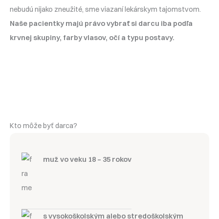
nebudú nijako zneužité, sme viazaní lekárskym tajomstvom.
Naše pacientky majú právo vybrať si darcu iba podľa
krvnej skupiny, farby vlasov, očí a typu postavy.
Kto môže byť darca?
muž vo veku 18 – 35 rokov
s vysokoškolským alebo stredoškolským