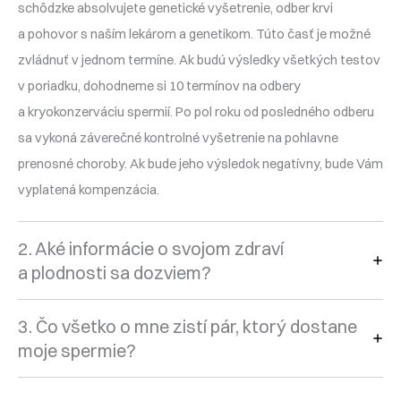
schôdzke absolvujete genetické vyšetrenie, odber krvi
a pohovor s naším lekárom a genetikom. Túto časť je možné
zvládnuť v jednom termíne. Ak budú výsledky všetkých testov
v poriadku, dohodneme si 10 termínov na odbery
a kryokonzerváciu spermií. Po pol roku od posledného odberu
sa vykoná záverečné kontrolné vyšetrenie na pohlavne
prenosné choroby. Ak bude jeho výsledok negatívny, bude Vám
vyplatená kompenzácia.
2. Aké informácie o svojom zdraví
a plodnosti sa dozviem?
3. Čo všetko o mne zistí pár, ktorý dostane
moje spermie?