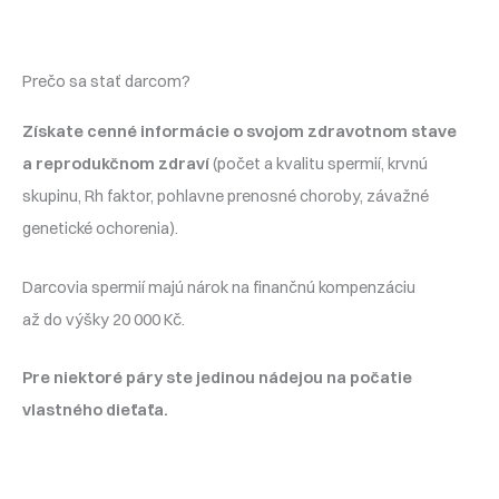
Prečo sa stať darcom?
Získate cenné informácie o svojom zdravotnom stave
a reprodukčnom zdraví
(počet a kvalitu spermií, krvnú
skupinu, Rh faktor, pohlavne prenosné choroby, závažné
genetické ochorenia).
Darcovia spermií majú nárok na finančnú kompenzáciu
až do výšky 20 000 Kč.
Pre niektoré páry ste jedinou nádejou na počatie
vlastného dieťaťa.