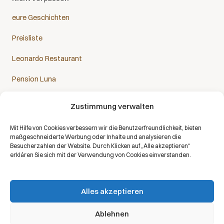
eure Geschichten
Preisliste
Leonardo Restaurant
Pension Luna
Zustimmung verwalten
Mit Hilfe von Cookies verbessern wir die Benutzerfreundlichkeit, bieten
Das Sanatorium Helios ist Partner aller Krankenkassen:
maßgeschneiderte Werbung oder Inhalte und analysieren die
Besucherzahlen der Website. Durch Klicken auf „Alle akzeptieren“
erklären Sie sich mit der Verwendung von Cookies einverstanden.
Alles akzeptieren
Copyright © 2026 | Alle Rechte vorbehalten | Sanatorium Helios DE
Ablehnen
Verarbeitung personenbezogener Daten