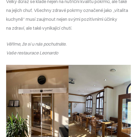
Velký důraz se klade nejen na nutriční kvalitu pokrmů, ale také
na jejich chuť. Všechny zdravé pokrmy označené jako „vitalita
kuchyně“ musí zaujmout nejen svými pozitivními účinky
na zdraví, ale také vynikající chutí.
Věříme, že si u nás pochutnáte.
Vaše restaurace Leonardo