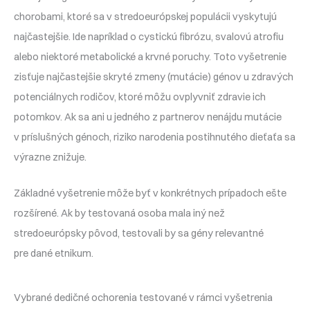
chorobami, ktoré sa v stredoeurópskej populácii vyskytujú
najčastejšie. Ide napríklad o cystickú fibrózu, svalovú atrofiu
alebo niektoré metabolické a krvné poruchy. Toto vyšetrenie
zisťuje najčastejšie skryté zmeny (mutácie) génov u zdravých
potenciálnych rodičov, ktoré môžu ovplyvniť zdravie ich
potomkov. Ak sa ani u jedného z partnerov nenájdu mutácie
v príslušných génoch, riziko narodenia postihnutého dieťaťa sa
výrazne znižuje.
Základné vyšetrenie môže byť v konkrétnych prípadoch ešte
rozšírené. Ak by testovaná osoba mala iný než
stredoeurópsky pôvod, testovali by sa gény relevantné
pre dané etnikum.
Vybrané dedičné ochorenia testované v rámci vyšetrenia