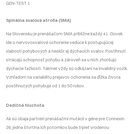
GEN-TEST 1
Spinálna svalová atrofia (SMA)
Na Slovensku je prenášačom SMA približne každý 41. človek.
Ide o nervovosvalové ochorenie vedúce k postupujúcej
slabosti pohybových a neskôr aj dýchacích svalov. Postihnutí
strácajú schopnosť pohybu a zároveň sa u nich zhoršujú
dýchacie ťažkosti. Takmer vždy sú odkázaní na invalidný vozík.
Vzhľadom na variabilitu prejavov ochorenia sa dĺžka života
postihnutých pohybuje od 1 do 50 rokov.
Dedičná hluchota
Ak sú obaja partneri prenášačmi mutácií v géne pre Connexin
26, jedna štvrtina ich potomkov bude trpieť vrodenou