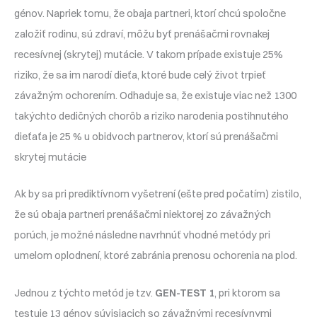
génov. Napriek tomu, že obaja partneri, ktorí chcú spoločne
založiť rodinu, sú zdraví, môžu byť prenášačmi rovnakej
recesívnej (skrytej) mutácie. V takom prípade existuje 25%
riziko, že sa im narodí dieťa, ktoré bude celý život trpieť
závažným ochorením. Odhaduje sa, že existuje viac než 1300
takýchto dedičných chorôb a riziko narodenia postihnutého
dieťaťa je 25 % u obidvoch partnerov, ktorí sú prenášačmi
skrytej mutácie
Ak by sa pri prediktívnom vyšetrení (ešte pred počatím) zistilo,
že sú obaja partneri prenášačmi niektorej zo závažných
porúch, je možné následne navrhnúť vhodné metódy pri
umelom oplodnení, ktoré zabránia prenosu ochorenia na plod.
Jednou z týchto metód je tzv.
GEN-TEST 1
, pri ktorom sa
testuje 13 génov súvisiacich so závažnými recesívnymi