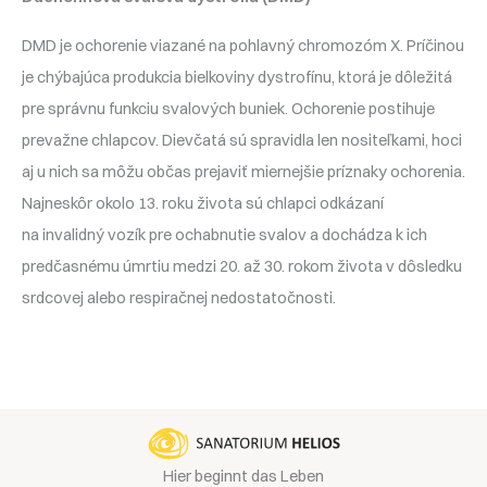
DMD je ochorenie viazané na pohlavný chromozóm X. Príčinou
je chýbajúca produkcia bielkoviny dystrofínu, ktorá je dôležitá
pre správnu funkciu svalových buniek. Ochorenie postihuje
prevažne chlapcov. Dievčatá sú spravidla len nositeľkami, hoci
aj u nich sa môžu občas prejaviť miernejšie príznaky ochorenia.
Najneskôr okolo 13. roku života sú chlapci odkázaní
na invalidný vozík pre ochabnutie svalov a dochádza k ich
predčasnému úmrtiu medzi 20. až 30. rokom života v dôsledku
srdcovej alebo respiračnej nedostatočnosti.
Hier beginnt das Leben