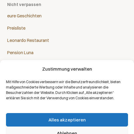
Nicht verpassen
eure Geschichten
Preisliste
Leonardo Restaurant
Pension Luna
Zustimmung verwalten
Mit Hilfe von Cookies verbessern wir die Benutzerfreundlichkeit, bieten
Das Sanatorium Helios ist Partner aller Krankenkassen:
maßgeschneiderte Werbung oder Inhalte und analysieren die
Besucherzahlen der Website. Durch Klicken auf „Alle akzeptieren“
erklären Sie sich mit der Verwendung von Cookies einverstanden.
Alles akzeptieren
Copyright © 2026 | Alle Rechte vorbehalten | Sanatorium Helios DE
Ablehnen