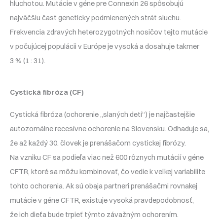
hluchotou. Mutácie v géne pre Connexin 26 spôsobujú
najväčšiu časť geneticky podmienených strát sluchu.
Frekvencia zdravých heterozygotných nosičov tejto mutácie
v počujúcej populácii v Európe je vysoká a dosahuje takmer
3 % (1 : 31).
Cystická fibróza (CF)
Cystická fibróza (ochorenie „slaných detí“) je najčastejšie
autozomálne recesívne ochorenie na Slovensku. Odhaduje sa,
že až každý 30. človek je prenášačom cystickej fibrózy.
Na vzniku CF sa podieľa viac než 600 rôznych mutácií v géne
CFTR, ktoré sa môžu kombinovať, čo vedie k veľkej variabilite
tohto ochorenia. Ak sú obaja partneri prenášačmi rovnakej
mutácie v géne CFTR, existuje vysoká pravdepodobnosť,
že ich dieťa bude trpieť týmto závažným ochorením.