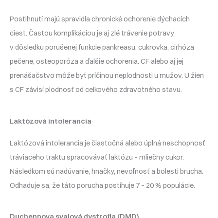
Postihnutí majú spravidla chronické ochorenie dýchacích
ciest. Častou komplikáciou je aj zlé trávenie potravy
v dôsledku porušenej funkcie pankreasu, cukrovka, cirhóza
pečene, osteoporóza a ďalšie ochorenia. CF alebo aj jej
prenášačstvo môže byť príčinou neplodnosti u mužov. U žien
s CF závisí plodnosť od celkového zdravotného stavu.
Laktózová intolerancia
Laktózová intolerancia je čiastočná alebo úplná neschopnosť
tráviaceho traktu spracovávať laktózu – mliečny cukor.
Následkom sú nadúvanie, hnačky, nevoľnosť a bolesti brucha.
Odhaduje sa, že táto porucha postihuje 7 – 20 % populácie.
Duchennova svalová dystrofia (DMD)