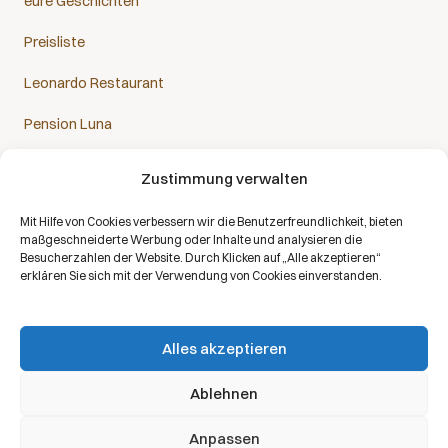
eure Geschichten
Preisliste
Leonardo Restaurant
Pension Luna
Zustimmung verwalten
Mit Hilfe von Cookies verbessern wir die Benutzerfreundlichkeit, bieten
Das Sanatorium Helios ist Partner aller Krankenkassen:
maßgeschneiderte Werbung oder Inhalte und analysieren die
Besucherzahlen der Website. Durch Klicken auf „Alle akzeptieren“
erklären Sie sich mit der Verwendung von Cookies einverstanden.
Alles akzeptieren
Copyright © 2026 | Alle Rechte vorbehalten | Sanatorium Helios DE
Ablehnen
Verarbeitung personenbezogener Daten
Anpassen
Informationen für Empfänger