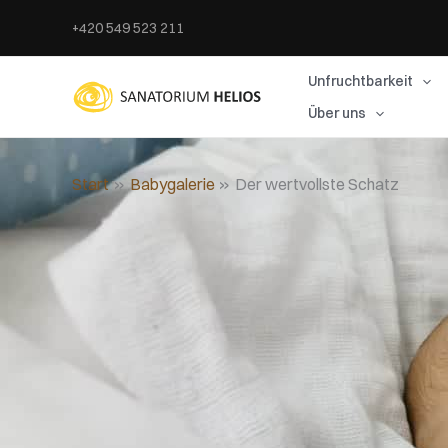
Zum
+420 549 523 211
Inhalt
springen
Unfruchtbarkeit
Über uns
Start
Babygalerie
Der wertvollste Schatz