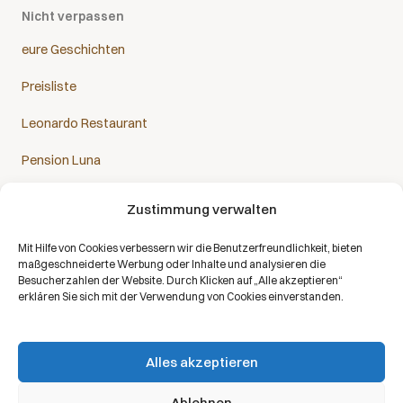
Nicht verpassen
eure Geschichten
Preisliste
Leonardo Restaurant
Pension Luna
Zustimmung verwalten
Mit Hilfe von Cookies verbessern wir die Benutzerfreundlichkeit, bieten
Das Sanatorium Helios ist Partner aller Krankenkassen:
maßgeschneiderte Werbung oder Inhalte und analysieren die
Besucherzahlen der Website. Durch Klicken auf „Alle akzeptieren“
erklären Sie sich mit der Verwendung von Cookies einverstanden.
Alles akzeptieren
Copyright © 2026 | Alle Rechte vorbehalten | Sanatorium Helios DE
Ablehnen