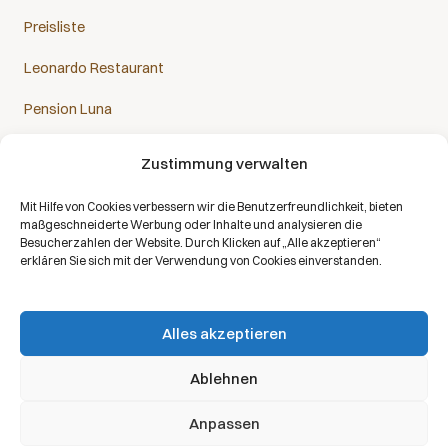
Preisliste
Leonardo Restaurant
Pension Luna
Zustimmung verwalten
Mit Hilfe von Cookies verbessern wir die Benutzerfreundlichkeit, bieten
Das Sanatorium Helios ist Partner aller Krankenkassen:
maßgeschneiderte Werbung oder Inhalte und analysieren die
Besucherzahlen der Website. Durch Klicken auf „Alle akzeptieren“
erklären Sie sich mit der Verwendung von Cookies einverstanden.
Alles akzeptieren
Copyright © 2026 | Alle Rechte vorbehalten | Sanatorium Helios DE
Ablehnen
Verarbeitung personenbezogener Daten
Anpassen
Informationen für Empfänger