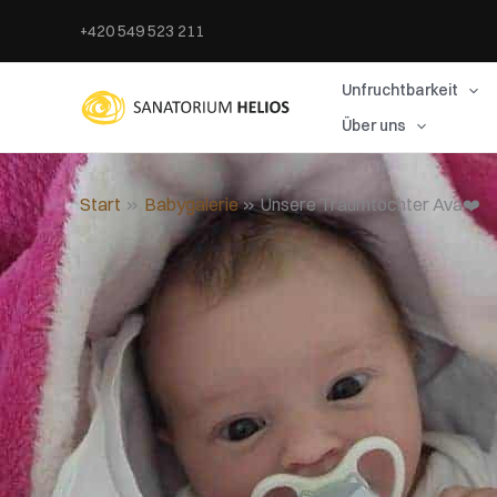
Zum
+420 549 523 211
Inhalt
springen
Unfruchtbarkeit
Über uns
Start
Babygalerie
Unsere Traumtochter Ava❤️