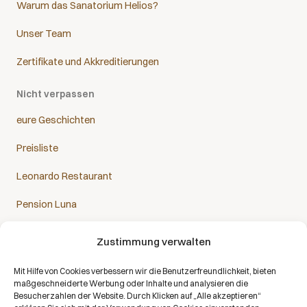
Warum das Sanatorium Helios?
Unser Team
Zertifikate und Akkreditierungen
Nicht verpassen
eure Geschichten
Preisliste
Leonardo Restaurant
Pension Luna
Zustimmung verwalten
Mit Hilfe von Cookies verbessern wir die Benutzerfreundlichkeit, bieten
Das Sanatorium Helios ist Partner aller Krankenkassen:
maßgeschneiderte Werbung oder Inhalte und analysieren die
Besucherzahlen der Website. Durch Klicken auf „Alle akzeptieren“